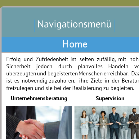
Home
Erfolg
und
Zufriedenheit
ist
selten
zufällig,
mit
hoh
Sicherheit
jedoch
durch
planvolles
Handeln
v
überzeugten
und
begeisterten
Menschen
erreichbar.
Da
ist
es
notwendig
zuzuhören,
ihre
Ziele
in
der
Beratu
freizulegen und sie bei der Realisierung zu begleiten. 
Unternehmensberatung
Supervision